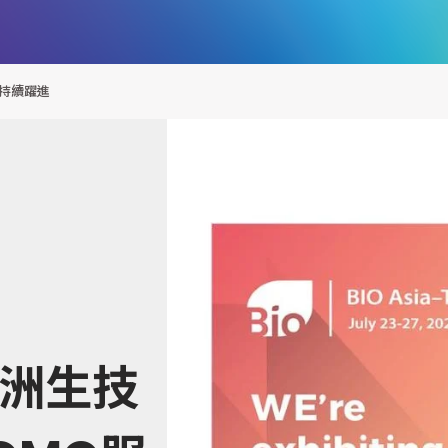
務持續躍進
亞洲生技