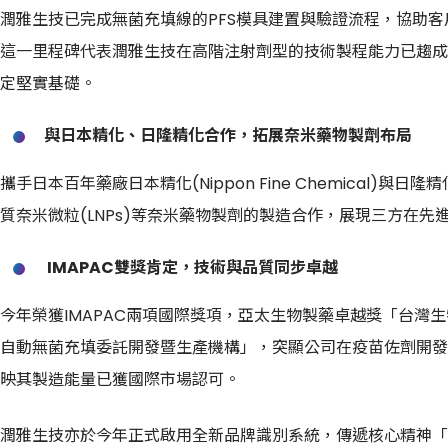
潤雅生技已完成無菌充填線的PFS模具建置與驗證流程，協助
這一里程碑代表潤雅生技在高階注射劑型的技術製程能力已趨成
定堅實基礎。
與日本精化、日隆精化合作，拓展奈米藥物製劑布局
攜手日本百年藥廠日本精化(Nippon Fine Chemical)與日隆
質奈米微粒(LNPs)等奈米藥物製劑的製造合作，展現三方在
IMAPAC雙獎肯定，技術與品質同步卓越
今年榮獲IMAPAC兩項國際獎項，亞太生物製藥卓越獎「台灣
自動無菌充填委託開發暨生產機構」，突顯公司在疫苗佐劑開發
映其製造能量已獲國際市場認可。
潤雅生技亦於今年正式啟用全新品牌識別系統，傳遞核心精神「專業智造