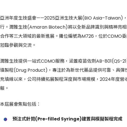
亞洲年度生技盛會——2025亞洲生技大展(BIO Asia–Taiwa
行。潤雅生技(Amaran Biotech)將以全新品牌識別與精
合作等三大領域的最新進展。攤位編號為M726，位於CDMO
蒞臨參觀與交流。
潤雅生技提供一站式CDMO服務，涵蓋疫苗佐劑AB-801(QS-21)、
填製程(Drug Product)，專注於為新世代藥品提供可靠
充填線以來，公司持續拓展製程深度與市場規模，2024年度營
賴。
本屆展會焦點包括：
預注式針筒(Pre-filled Syringe)建置與模擬製程完成