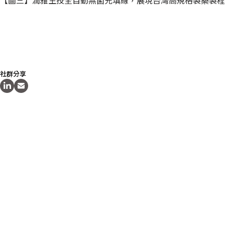
【圖三】潤雅生技全自動無菌充填線，展現台灣高規格製藥製程
社群分享