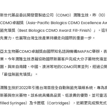
新世代藥品委託開發暨製造公司（CDMO）潤雅生技，昨（10）
CDMO卓越獎（Asia-Pacific Biologics CDMO Excell
菌充填獎（Best Biologics CDMO Award: Fill-Fi
先實力，也展現台灣生技產業持續走向國際的重要一步。
亞太生物藥CDMO卓越獎由國際知名諮詢機構IMAPAC舉辦
業。今年潤雅生技憑藉協助國際新藥客戶完成大分子藥物充填並
圍，與來自南韓、中國、澳洲等地的CDMO同業並列，經過公
「最佳無菌充填獎」。
潤雅生技於2022年引進台灣首座全自動無菌充填線系統，專
新藥與奈米藥物。該系統具備高品質、低浪費的優勢，並可靈活支援
filled Syringes）及卡匣瓶（Cartridges），近期