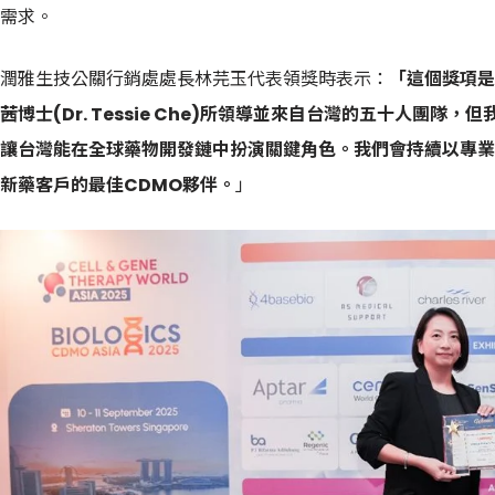
需求。
潤雅生技公關行銷處處長林芫玉代表領獎時表示：
「這個獎項是
茜博士
(Dr. Tessie Che)
所領導並來自台灣的五十人團隊，但
讓台灣能在全球藥物開發鏈中扮演關鍵角色。我們會持續以專業
新藥客戶的最佳
CDMO
夥伴。
」