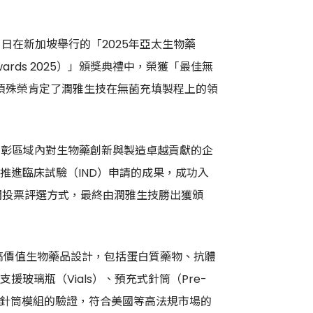
日在新加坡舉行的「2025年亞太生物藥
ence Awards 2025）」頒獎典禮中，榮獲「最佳無
nish）」。這項殊榮肯定了潤雅生技在無菌充填製程上的領
，表彰區域內對生物藥創新與製造卓越貢獻的企
推進臨床試驗（IND）申請的成果，成功入
開投票評選方式，最終由潤雅生技勝出獲頒
為高價值生物藥品設計，包括蛋白質藥物、抗體
玻璃瓶（Vials）、預充式針筒（Pre-
更完成預充式針筒模組的驗證，符合美國等高法規市場的